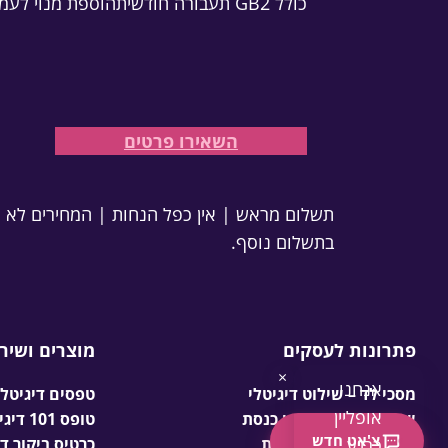
כולל GB2 תעבורה חודשית
הוספת מנוי לעמדה אינטר
השאירו פרטים
תשלום מראש | אין כפל הנחות | המחירים לא כ
בתשלום נוסף.
פתרונות לעסקים
מוצרים ושיר
×
אנחנו
מסכי לד – שילוט דיגיטלי
טפסים דיגיטל
אופליין
שילוט דיגיטלי לבתי כנסת
טופס 101 דיגיטלי לעסקים
צ'אט חדש
כרגע,
עמדות אינטראקטיביות
כרטיס ביקור ד