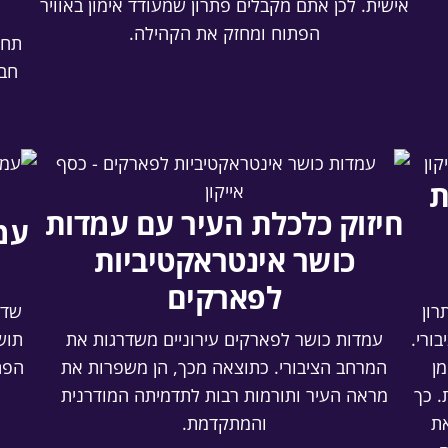
אישית. לכן אתם מקבלים פתרון שמעודד אימון באוויר
הפתוח ומחזק את הקהילה.
תחנ
חבר
ת
חיזוק כלכלת העיר עם עמדות
עמ
כושר אינטראקטיביות
לפארקים
רון
שדר
ורי.
עמדות כושר לפארקים עירוניים משדרגות את
תוש
ן
המרחב הציבורי. כתוצאה מכך, הן משפרות את
הפת
. כך
מראה העיר ותורמות רבות לתדמיתה המודרנית
את
והמתקדמת.