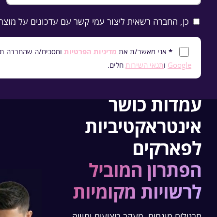
כן, החברה רשאית ליצור עמי קשר עם עדכונים על מוצרי
*
אני מאשר/ת את
מדיניות הפרטיות
ומסכים/ה שהחברה תיצור 
Google
ו
תנאי השירות
חלים.
עמדות כושר
אינטראקטיביות
לפארקים
הפתרון המוביל
לרשויות מקומיות
תרגילים מונחים, מעקב ביצועים וחוויה