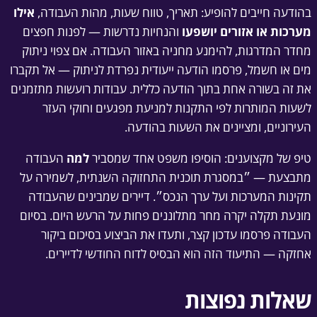
בהודעה חייבים להופיע: תאריך, טווח שעות, מהות העבודה,
אילו
מערכות או אזורים יושפעו
והנחיות נדרשות — לפנות חפצים
מחדר המדרגות, להימנע מחניה באזור העבודה. אם צפוי ניתוק
מים או חשמל, פרסמו הודעה ייעודית נפרדת לניתוק — אל תקברו
את זה בשורה אחת בתוך הודעה כללית. עבודות רועשות מתזמנים
לשעות המותרות לפי התקנות למניעת מפגעים וחוקי העזר
העירוניים, ומציינים את השעות בהודעה.
טיפ של מקצוענים: הוסיפו משפט אחד שמסביר
למה
העבודה
מתבצעת — ״במסגרת תוכנית התחזוקה השנתית, לשמירה על
תקינות המערכות ועל ערך הנכס״. דיירים שמבינים שהעבודה
מונעת תקלה יקרה מחר מתלוננים פחות על הרעש היום. בסיום
העבודה פרסמו עדכון קצר, ותעדו את הביצוע בסיכום ביקור
אחזקה — התיעוד הזה הוא הבסיס לדוח החודשי לדיירים.
שאלות נפוצות