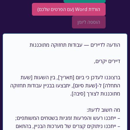
הורדת Word (עם הפרטים שלכם)
הוספה ליומן
ברצוננו לעדכן כי ביום [תאריך], בין השעות [שעת 
התחלה] ל-[שעת סיום], יתבצעו בבניין עבודות תחזוקה 
– ייתכנו ניתוקים קצרים של מערכות הבניין, בהתאם 