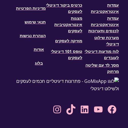
עמדות
כרטיס ביקור דיגיטלי
מדיניות הפרטיות
אינטראקטיביות
לעסקים
עמדות
מצגות
תנאי שימוש
אינטראקטיביות
אינטראקטיביות
לכנסים ותערוכות
לעסקים
הצהרת נגישות
מערכת שילוט
מוזיקה לעסקים
דיגיטלי
אודות
לוח מודעות דיגיטלי
טופס 101 דיגיטלי
לעובדים
לעסקים
בלוג
מסך לד עם שליטה
מרחוק
Instagram
TikTok
LinkedIn
YouTube
Facebook