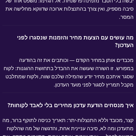
שה בלי הסבר מזמינה פרשנויות. אל תגזימו: משפט אחד של
בה מספיק, ואין צורך בהתנצלות ארוכה שדווקא מחלישה את
סר.
 עושים עם הצעות מחיר והזמנות שנסגרו לפני
דכון?
בדים אותן במחיר הקודם — וכותבים את זה בהודעה
פורש. זו השורה שעושה את ההבדל בתחושת ההוגנות: לקוח
גר איתכם מחיר יודע שהמילה שלכם שווה, ולקוח שמתלבט
בל תמריץ לסגור לפני מועד העדכון.
ך מנסחים הודעת עדכון מחירים בלי לאבד לקוחות?
ר, מכובד וללא התנצלות-יתר: תאריך כניסה לתוקף ברור, מה
עדכן ומה לא, סיבה עניינית אחת, והדגשה של מה שהלקוח