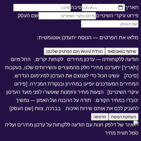
ריך
סיבה
וט עיקרי השינויים
שם העסק
או את הפרטים — הנוסח יתעדכן אוטומטית:
יתוף בוואטסאפ
הורדת Word (עם הפרטים שלכם)
דעה ללקוחותינו — עדכון מחירים לקוחות יקרים, החל מיום
אריך] יתעדכנו מחירי חלק מהמוצרים והשירותים שלנו, בעקבות
יבה]. עשינו הכול כדי לצמצם את העדכון למינימום הנדרש.
חירים המעודכנים יופיעו במחירון ובנקודת המכירה. [פירוט
קרי השינויים] הצעות מחיר והזמנות שאושרו לפני מועד העדכון
ובדו במחיר הקודם. תודה על ההבנה ועל האמון — נמשיך
עניק לכם את אותם שירות ואיכות. בברכה, צוות [שם העסק]
עתקת הנוסח
הדפסה