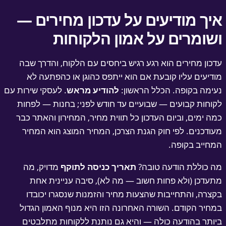
יך מודיעים על עדכון מחירים —
שומרים על אמון הלקוחות
כון מחירים הוא רגע רגיש ביחסים עם הלקוח, והדרך שבה
דיעים עליו קובעת אם הוא ייתפס כהוגן או כהפתעה לא
ימה בקופה. הכלל הראשון:
להודיע מראש
. לעסקי שירות עם
וחות קבועים — שבועיים עד חודש לפני; בחנות — לפחות
ה ימים, וביום העדכון כל תווית מחיר, המחירון והאתר כבר
ודכנים. לפי חוק הגנת הצרכן, המחיר המוצג הוא המחיר
חייב בקופה.
 כוללת הודעה טובה?
תאריך כניסה לתוקף
מדויק, מה
עדכן (ולא פחות חשוב — מה לא), סיבה עניינית אחת
צרה, והתחייבות שהצעות מחיר והזמנות שנסגרו יכובדו
חיר הקודם. השורה האחרונה הזו היא מנוף האמון הגדול
ותר בהודעה כולה — והיא גם נותנת ללקוחות מתלבטים