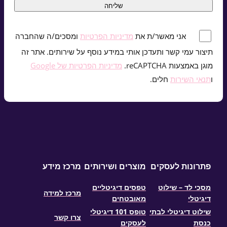
*
אני מאשר/ת את
מדיניות הפרטיות
ומסכים/ה שהחברה
תיצור עמי קשר ותעדכן אותי במידע נוסף על שירותים. אתר זה
מוגן באמצעות reCAPTCHA.
מדיניות הפרטיות של Google
ו
תנאי השירות
חלים.
פתרונות לעסקים
מוצרים ושירותים
מרכז מידע
מסכי לד – שילוט
טפסים דיגיטליים
מרכז למידה
דיגיטלי
מאובטחים
שילוט דיגיטלי לבתי
טופס 101 דיגיטלי
צרו קשר
כנסת
לעסקים