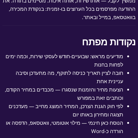
שיך לקבל — אותו שירות, אותה איכות. מסיימים בתודה. את
ודעה מפרסמים בכל הערוצים בו-זמנית: בנקודת המכירה,
ואטסאפ, במייל ובאתר.
קודות מפתח
מודיעים מראש: שבועיים-חודש לעסקי שירות, וכמה ימים
לפחות בחנות
חובה לציין תאריך כניסה לתוקף, מה מתעדכן וסיבה
עניינית אחת
הצעות מחיר והזמנות שנסגרו — מכבדים במחיר הקודם,
וכותבים זאת במפורש
לפי חוק הגנת הצרכן, המחיר המוצג מחייב — מעדכנים
תצוגה ומחירון באותו יום
הנוסח כאן חינמי — מילוי אוטומטי, וואטסאפ, הדפסה או
הורדה כ-Word