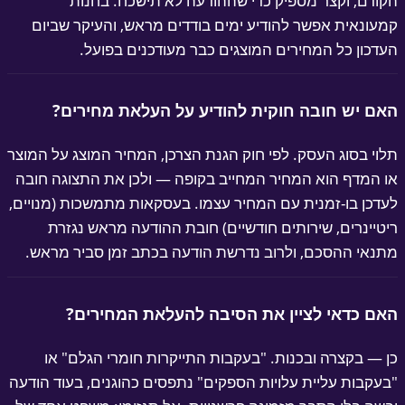
ודם, וקצר מספיק כדי שההודעה לא תישכח. בחנות
עונאית אפשר להודיע ימים בודדים מראש, והעיקר שביום
דכון כל המחירים המוצגים כבר מעודכנים בפועל.
ם יש חובה חוקית להודיע על העלאת מחירים?
וי בסוג העסק. לפי חוק הגנת הצרכן, המחיר המוצג על המוצר
 המדף הוא המחיר המחייב בקופה — ולכן את התצוגה חובה
דכן בו-זמנית עם המחיר עצמו. בעסקאות מתמשכות (מנויים,
טיינרים, שירותים חודשיים) חובת ההודעה מראש נגזרת
נאי ההסכם, ולרוב נדרשת הודעה בכתב זמן סביר מראש.
ם כדאי לציין את הסיבה להעלאת המחירים?
 — בקצרה ובכנות. "בעקבות התייקרות חומרי הגלם" או
עקבות עליית עלויות הספקים" נתפסים כהוגנים, בעוד הודעה