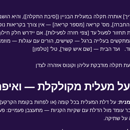
ך] אותרה תקלה במעלית הבניין ([סיבת התקלה]), והיא הושב
רה], מס' קריאה [מספר קריאה] — אין צורך בקריאות נוספות
 תחזור לפעול עד [צפי חזרה לפעילות]. אם יידרש חלק חילו
תקשים בעלייה ברגל — קשישים, הורים עם עגלות — מוזמנים
ד. ועד הבית — [שם איש קשר], טל' [טלפון]
 על מעלית מקולקלת — ואיפה
מנית
: על דלת המעלית בכל קומה (או לפחות בקומת הקרקע) ו
ר עומד מול הדלת עם שקיות הקניות — מתעצבן פעמיים: פע
 על שתיקה.