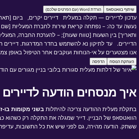
שיתוף בוואטסאפ
הורדת Word (עם הפרטים שלכם)
עדכון לדיירים — תקלה במעלית דיירים יקרים, ביום [תארי
נעשה עד כה: – נפתחה קריאת שירות לחברת המעליות [שם החב
ותאריך] בין השעות [טווח שעות]; – להערכת החברה, המעלית
הדיירים. עד לתיקון נא להשתמש בחדר המדרגות. דיירים המ
אנו מצטערים על אי-הנוחות ועוקבים אחר הטיפול באופן צמו
העתקת הנוסח
הדפסה
איך מנסחים הודעה לדיירים
בתקלת מעלית ההודעה צריכה להיתלות
בשני מקומות בו-ז
הוואטסאפ של הבניין. דייר שמגלה את התקלה רק כשהוא כב
ששתק. הודעה מהירה, גם לפני שיש את כל התשובות, עדיפה