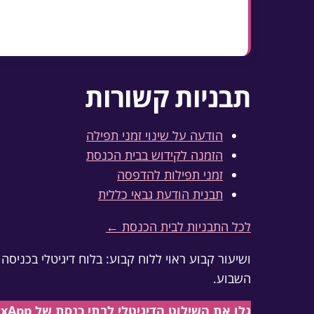
מציינים שעת התחלה וגם שעת סיום — זה מר
קביעות במפורש: "בכל יום שלישי" — מוד
תבניות קשורות
הודעה על שינוי זמני תפילה
הזמנה לקידוש בבית הכנסת
זמני תפילות להדפסה
תבנית הודעת גבאי כללית
לכל התבניות לבית הכנסת ←
ושיעור קבוע ראוי ללוח קבוע: בלוח דיגיטלי בכני
השבוע.
גלו את השילוט הדיגיטלי לבתי כנסת של GoMixApp ←