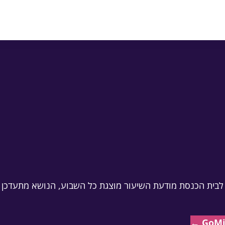
גיע ומכניס ליומן
הנוסח כאן חינמי — מילוי מ
עה אחת שמשרתת שבועות
סה לבית הכנסת מודעת השיעור מוצגת כל השבוע, הנושא מתעדכן 