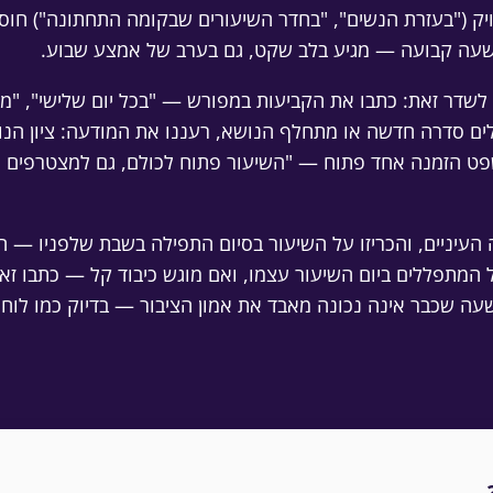
יק ("בעזרת הנשים", "בחדר השיעורים שבקומה התחתונה") חוסך
בשעה קבועה — מגיע בלב שקט, גם בערב של אמצע שבוע.
לשדר זאת: כתבו את הקביעות במפורש — "בכל יום שלישי", "
ם סדרה חדשה או מתחלף הנושא, רעננו את המודעה: ציון הנו
שפט הזמנה אחד פתוח — "השיעור פתוח לכולם, גם למצטרפים ח
העיניים, והכריזו על השיעור בסיום התפילה בשבת שלפניו — ה
תפללים ביום השיעור עצמו, ואם מוגש כיבוד קל — כתבו זאת; זו
שכבר אינה נכונה מאבד את אמון הציבור — בדיוק כמו לוח זמ