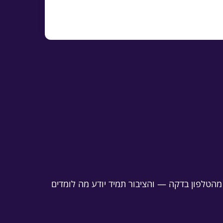
היר, העתקה, הדפסה או הורדה כ-Word
מהטלפון בדקה — והציבור תמיד יודע מה לומדים