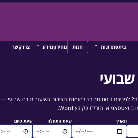
בית
פתרונות
חנות
מחירון
מידע
צרו קשר
שבועי
? לפניכם נוסח מכובד להזמנת הציבור לשיעור תורה שבועי — 
ואטסאפ או הורידו כקובץ Word.
תאריך
שעת התחלה
שעת סיום