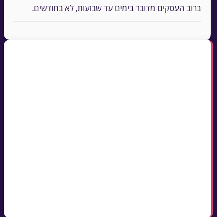
ברוב העסקים מדובר בימים עד שבועות, לא בחודשים.
נקודות מפתח
עסק שמצלם חייב ליידע — שלט בולט בכל כניסה לאזור
המצולם
בשלט: עצם הצילום, מטרתו וגורם לפנייה בשאלות
תיקון 13 לחוק הגנת הפרטיות (2025) הרחיב את
סמכויות האכיפה — אל תדחו את השלט
הקלטות שומרים לפרק זמן מוגבל בלבד, וגישה לצפייה
— לבעלי תפקיד בלבד
הנוסח כאן חינמי — העתקה, הדפסה או הורדה כ-
Word