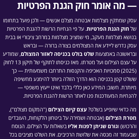
— מה אומר חוק הגנת הפרטיות
עסק שמתקין מצלמות אבטחה מצלם אנשים — ולכן פועל בתחומו
של
חוק הגנת הפרטיות
. על פי הנחיות הרשות להגנת הפרטיות
בנושא מצלמות מעקב, מי שמציב מצלמות במרחב ציבורי או בבית
עסק נדרש ליידע את המצולמים בצורה ברורה — ובראש
ובראשונה באמצעות
שלט בולט בכניסה לאזור המצולם
, שמודיע
על עצם הצילום ועל מטרתו. מאז כניסתו לתוקף של תיקון 13 לחוק
(2025) סמכויות האכיפה והקנסות התרחבו משמעותית — כך
ששלט קטן בכניסה הוא הדרך הזולה ביותר להימנע מחשיפה
מיותרת. חשוב: המידע כאן כללי בלבד ואינו ייעוץ משפטי —
להנחיות המעודכנות פנו לאתר הרשות להגנת הפרטיות.
מה כדאי שיופיע בשלט?
עצם קיום הצילום
("המקום מצולם"),
מטרת הצילום
(אבטחה ושמירה על ביטחון הלקוחות, העובדים
והרכוש) ו
גורם שניתן לפנות אליו
בשאלות על הצילום. הנוסח
שבעמוד זה מכסה את שלושת הרכיבים. את השלט מציבים בכל