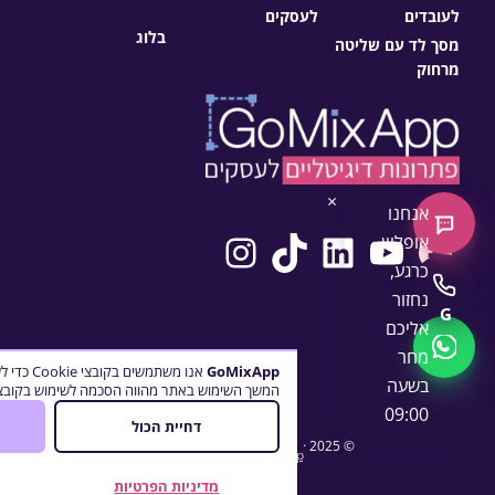
לעובדים
לעסקים
בלוג
מסך לד עם שליטה
מרחוק
×
אנחנו
צ'אט חדש
Instagram
TikTok
LinkedIn
YouTube
Facebook
אופליין
כרגע,
התקשרו
נחזור
G
אליכם
WhatsApp
מחר
GoMixApp
אנו משתמש
בשעה
המשך השימוש באתר מהווה הסכמה לשימוש בקובצי 
09:00
דחיית הכול
© 2025 ·
· כל הזכויות שמורות
GoMixApp
מדיניות הפרטיות