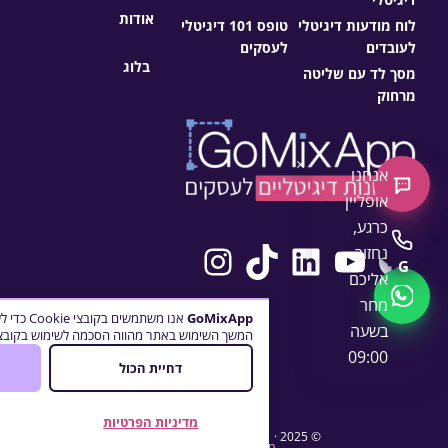
אודות
לוח מודעות דיגיטלי
טופס 101 דיגיטלי
לעובדים
לעסקים
בלוג
מסך לד עם שליטה
מרחוק
×
אנחנו
צ'אט חדש
אופליין
כרגע,
Instagram
TikTok
LinkedIn
YouTube
Facebook
התקשרו
נחזור
G
אליכם
WhatsApp
מחר
GoMixApp
אנו משתמש
בשעה
המשך השימוש באתר מהווה הסכמה לשימוש בקובצי 
09:00
דחיית הכול
מדיניות הפרטיות
© 2025 ·
· כל הזכויות שמורות
GoMixApp