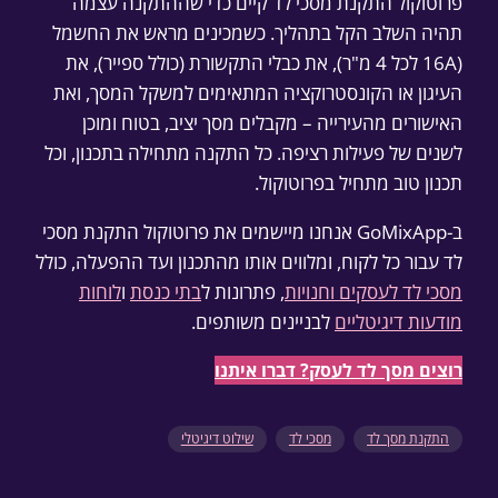
פרוטוקול התקנת מסכי לד קיים כדי שההתקנה עצמה
תהיה השלב הקל בתהליך. כשמכינים מראש את החשמל
(16A לכל 4 מ"ר), את כבלי התקשורת (כולל ספייר), את
העיגון או הקונסטרוקציה המתאימים למשקל המסך, ואת
האישורים מהעירייה – מקבלים מסך יציב, בטוח ומוכן
לשנים של פעילות רציפה. כל התקנה מתחילה בתכנון, וכל
תכנון טוב מתחיל בפרוטוקול.
ב-GoMixApp אנחנו מיישמים את פרוטוקול התקנת מסכי
לד עבור כל לקוח, ומלווים אותו מהתכנון ועד ההפעלה, כולל
מסכי לד לעסקים וחנויות
, פתרונות ל
בתי כנסת
ו
לוחות
מודעות דיגיטליים
לבניינים משותפים.
רוצים מסך לד לעסק? דברו איתנו
התקנת מסך לד
מסכי לד
שילוט דיגיטלי