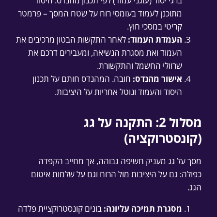
ברגי יסוד (עוגני עמוד) לפי תכנון מהנדס. היסוד
מתוכנן לעמוד בעומסי רוח על שטח המסך – פרמטר
קריטי במסכי חוץ.
העמדת העמוד:
לאחר התקשות הבטון מרכיבים את
העמוד ואת מסגרת הנשיאה, ומעבירים דרכם את
שרוולי החשמל והתקשורת.
אישור מהנדס:
חובה. המהנדס חותם על תכנון
היסוד והעמוד ונוטל אחריות על היציבות.
מסלול 2: התקנה על גג
(קונסטרוקציה)
מסך על גג מעניק חשיפה גבוהה, אך מחייב הקפדה
כפולה: גם על היציבות מול הרוח וגם על שלמות איטום
הגג.
מסגרת תמיכה עליונה:
בונים קונסטרוקציית פלדה