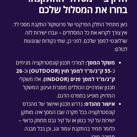
בחרו את המסלול שלכם
כאן מתחיל החלק הפרקטי של פרוטוקול התקנת מסכי לד.
אין צורך לקרוא את כל המסלולים – עברו ישירות לזה
שרלוונטי למסך שלכם. לפני כן, שתי נקודות שנוגעות
לכולם:
משקל המסך:
לצורכי תכנון קונסטרוקציה מניחים
כ‑
55 ק"ג/מ"ר למסך חוץ (OUTDOOR)
וכ‑
26
ק"ג/מ"ר למסך פנים (INDOOR)
. אלו משקלי
תכנון שמרניים הכוללים מסגרת ועיגון; המשקל
המדויק מופיע במפרט הדגם.
אישור מהנדס:
נדרש תכנון ואישור של מהנדס
קונסטרוקציה בכל מקרה שבו המסך
אינו
מותקן
ישירות על קיר בטון או על קיר גבס מחוזק כראוי –
כלומר תמיד בהתקנת עמוד וגג, וכן בכל מבנה
תמיכה חורג.