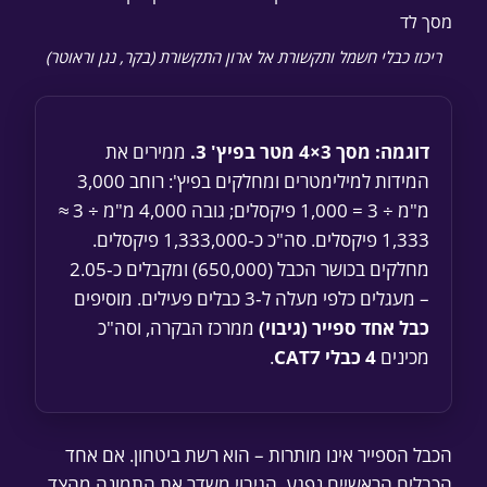
ריכוז כבלי חשמל ותקשורת אל ארון התקשורת (בקר, נגן וראוטר)
דוגמה: מסך 3×4 מטר בפיץ' 3.
ממירים את
המידות למילימטרים ומחלקים בפיץ': רוחב 3,000
מ"מ ÷ 3 = 1,000 פיקסלים; גובה 4,000 מ"מ ÷ 3 ≈
1,333 פיקסלים. סה"כ כ‑1,333,000 פיקסלים.
מחלקים בכושר הכבל (650,000) ומקבלים כ‑2.05
– מעגלים כלפי מעלה ל‑3 כבלים פעילים. מוסיפים
כבל אחד ספייר (גיבוי)
ממרכז הבקרה, וסה"כ
מכינים
4 כבלי CAT7
.
הכבל הספייר אינו מותרות – הוא רשת ביטחון. אם אחד
הכבלים הראשיים נפגע, הגיבוי משדר את התמונה מהצד