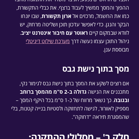
ההפוך והמסך ממשיך לעבוד ברצף. את כבלי התקשורת,
כמו את החשמל, מרכזים אל
ארון תקשורת
, שבו יונחו
הבקר והנגן. כדי לאפשר עדכון תוכן ושליטה מרחוק, יש
לוודא שבמקום קיים
ראוטר עם חיבור אינטרנט יציב
.
ניהול התוכן עצמו נעשה דרך
מערכת שילוט דיגיטלי
מבוססת ענן.
מסך בתוך נישת גבס
אם רוצים לשקע את המסך בתוך נישת גבס לגימור נקי,
מתכננים את הנישה
גדולה ב‑2 ס"מ מהמסך ברוחב
ובגובה
. כך נשאר מרווח של כ‑1 ס"מ בכל היקף המסך –
מספיק לאוורור, לגישה לתחזוקה ולסטיות בנייה קטנות, בלי
שהמסגרת תיראה "דחוקה".
חלק ב' – מסלולי ההתקנה: