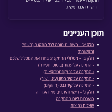
התקנה – עמוד, גג, קיר בטון או קיר גבס – יש
דרישות הכנה משלו.
תוכן העניינים
חלק א' – תשתיות חובה לכל התקנה (חשמל
ותקשורת)
חלק ב' – מסלולי ההתקנה: בחרו את המסלול שלכם
◦ התקנה על עמוד (ביסוס וחפירה)
◦ התקנה על גג (קונסטרוקציה)
◦ התקנה על קיר בטון (עיגון ישיר)
◦ התקנה על קיר גבס (חיזוקים)
חלק ג' – רישוי והיתרים מול העירייה
היערכות ליום ההתקנה
שאלות נפוצות