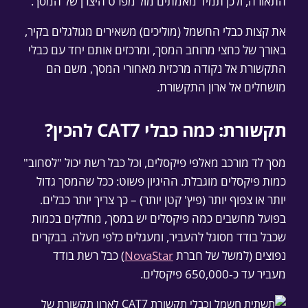
התאורה, ולכן תמיד מאמתים מול מפרט היצרן של המסך.
את קצות כבלי החשמל (מוליכים) משאירים מגולגלים בקיר,
באורך של כחצי מרוחב המסך, ומרכזים אותם יחד עם כבלי
התקשורת אל נקודה מרכזית מאחורי המסך, משם הם
מושחלים אל ארון התקשורת.
תקשורת: כמה כבלי CAT7 להכין?
מסך לד מורכב מאלפי פיקסלים, וכל כבל רשת יכול "לסחוב"
כמות פיקסלים מוגבלת. ההיגיון פשוט: ככל שהמסך גדול
יותר או צפוף יותר (פיץ' קטן יותר) – כך צריך יותר כבלים.
בפועל מחשבים כמה פיקסלים יש במסך, מחלקים בכמות
שכבל בודד מסוגל להעביר, ומעגלים כלפי מעלה. בבקרים
נפוצים (למשל של חברת
NovaStar
) כבל רשת בודד
מעביר עד כ‑650,000 פיקסלים.