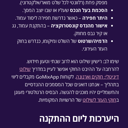
מפסק פחת (רלוונטי לכל שלט מואר/אלקטרוני).
הסכמת בעל הנכס
שעליו או שבו יוצב המסך.
היתר חפירה
– כאשר נדרשת חפירה ליסוד עמוד.
אישור מהנדס קונסטרוקציה
– בהתקנת עמוד, גג
או קיר גבס מחוזק.
הדמיה/שרטוט
של השלט ומיקומו, כנדרש בחוק
העזר העירוני.
שימו לב: רישיון שילוט הוא לרוב שנתי וטעון חידוש.
להרחבה על ההיבט החוקי אפשר לעיין במדריך
שילוט
דיגיטלי: חוקים וארנונה
. לקוחות GoMixApp מקבלים ליווי
בתהליך – אנחנו דואגים שכל המסמכים ההנדסיים
והחשמליים יהיו מוכנים להגשה. הבסיס הרגולטורי מעוגן
ב
חוקי העזר לשילוט
של הרשויות המקומיות.
היערכות ליום ההתקנה