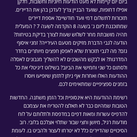
ביום יום קיימות לא מעט הודעות חיוניות וחשובות, חלקן
אפילו דחופות, שוועד הבניין צריך לעדכן בהן את הדיירים.
תזכורות לתשלום דמי וועד חודשיים? אספת דיירים
שמתוכננת ליום ג' בשעה 8 הוקדמה לשעה 7 ? המעלית
תהיה מושבתת מחר לשלוש שעות לצורך בדיקת בטיחות?
הודעה לגבי הדברת מזיקים מטעם העירייה? זמני איסוף
גזם? מה לגבי תזכורת שלא לאפסן חפצים מיותרים בחדר
המדרגות? או לבקש מהשכנים לא להשליך מגבונים לאסלה
ולסתום כל שני וחמישי את הביוב? בשילוט דיגיטלי את כל
ההודעות האלו ואחרות אף ניתן לתזמן שיופיעו ויוסרו
בזמנים ספציפיים שמתאימים לכם.
רשימת ההודעות היא אינסופית וכל הזמן משתנה. החדשות
הטובות שמהיום כבר לא תאלצו להטריח את עצמכם
להדפיס עשרות ומאות דפים במדפסת ולתלותם על לוח
מודעות רגיל, מיושן וחצי שבור שתלוי אצלכם בלובי. רוב
הסיכויים שהדיירים כלל לא יטרחו לעצור ולהביט בו. לעומת