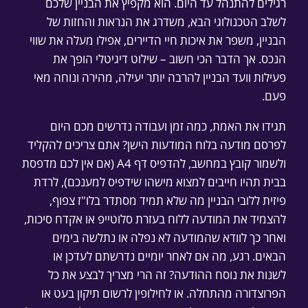
רגילים להתנהל עד היום. הוא מקפיץ את הבניין שלכם
לשלב הטכנולוגי הבא, משדרג את הנראות והחזות של
הבניין, משפר את איכות חיי הדיירים, אפילו מעלה את שווי
הנכס. אך הדבר הכי חשוב – שילוט דיגיטלי הופך את
פעילות וועד הבניין להרבה יותר יעילה, מהירה ונוחה מאי
פעם.
תגידו את האמת, כמה זמן ועבודה נדרשים מכם היום
לפרסם מודעה בלוח המודעות הישן? אתם צריכים להקליד
ולשמור קובץ במחשב, להדפיס דף A4 (אם אין לכם מדפסת
בבית תהיו חייבים למצוא מישהו שידפיס למענכם), לרדת
פיזית ללובי הבניין מה שלא תמיד מסתדר בלו"ז צפוף,
להצמיד את המודעה ללוח בעזרת סלוטייפ או אקדח סיכות,
ואחר כך לוודא שהמודעה לא נפלה או נתלשה בימים
הבאים. רגע, מה אם לאחר יומיים נדרשתם לעדכן או
לשנות את נוסח ההודעה? זה הרי מצריך לבצע את כל
הפרוצדורה מהתחלה. או לחילופין לרשום תיקון בעט או