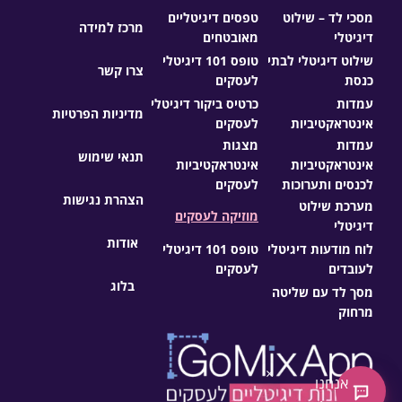
מסכי לד – שילוט
טפסים דיגיטליים
מרכז למידה
דיגיטלי
מאובטחים
שילוט דיגיטלי לבתי
טופס 101 דיגיטלי
צרו קשר
כנסת
לעסקים
עמדות
כרטיס ביקור דיגיטלי
מדיניות הפרטיות
אינטראקטיביות
לעסקים
עמדות
מצגות
תנאי שימוש
אינטראקטיביות
אינטראקטיביות
לכנסים ותערוכות
לעסקים
הצהרת נגישות
מערכת שילוט
מוזיקה לעסקים
דיגיטלי
אודות
לוח מודעות דיגיטלי
טופס 101 דיגיטלי
לעובדים
לעסקים
בלוג
מסך לד עם שליטה
מרחוק
×
אנחנו
צ'אט חדש