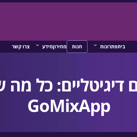
בית
פתרונות
חנות
מחירון
מידע
צרו קשר
דיגיטליים: כל מה 
GoMixApp