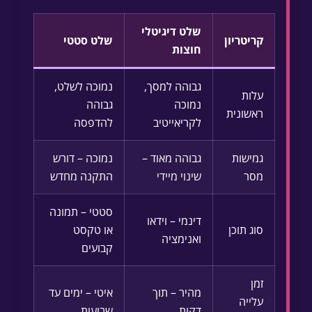
שלט דיגיטלי
קריטריון
שלט סטטי
חוצות
גבוהה למסך,
נמוכה לשלט,
עלות
נמוכה
גבוהה
ראשונית
לקריאייטיב
להדפסה
גמישות
גבוהה מאוד –
נמוכה – דורש
מסר
שינוי מיידי
התקנה מחדש
סטטי – תמונה
דינמי – וידאו
סוג תוכן
או טקסט
ואנימציה
קבועים
זמן
מהיר – תוך
איטי – ימים עד
עלייה
דקות
שבועות