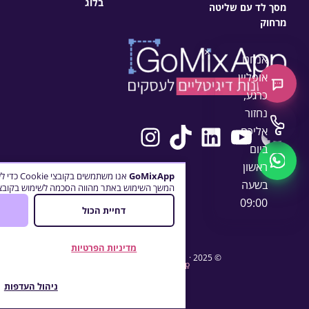
בלוג
מסך לד עם שליטה
מרחוק
×
אנחנו
אופליין
צ'אט חדש
כרגע,
נחזור
Instagram
TikTok
LinkedIn
YouTube
Facebook
התקשרו
אליכם
G
ביום
WhatsApp
ראשון
GoMixApp
אנו משתמש
בשעה
המשך השימוש באתר מהווה הסכמה לשימוש בקובצי 
09:00
דחיית הכול
מדיניות הפרטיות
© 2025 ·
· כל הזכויות שמורות
GoMixApp
ניהול העדפות