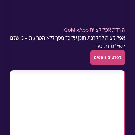
הורדת אפליקציית GoMixApp
אפליקציה להקרנת תוכן על כל מסך ללא הפרעות – מושלם
לשילוט דיגיטלי
לפרטים נוספים
נקודות מפתח במאמר זה
הבנת ההבדלים בין DOOH לשילוט סטטי
מסורתי
כיצד לבחור מיקום אופטימלי לשילוט דיגיטלי
חוצות
עקרונות קריאייטיב אפקטיבי למסכי חוץ