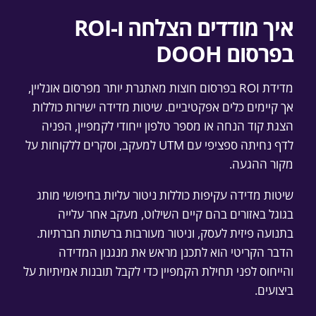
איך מודדים הצלחה ו-ROI
בפרסום DOOH
מדידת ROI בפרסום חוצות מאתגרת יותר מפרסום אונליין,
אך קיימים כלים אפקטיביים. שיטות מדידה ישירות כוללות
הצגת קוד הנחה או מספר טלפון ייחודי לקמפיין, הפניה
לדף נחיתה ספציפי עם UTM למעקב, וסקרים ללקוחות על
מקור ההגעה.
שיטות מדידה עקיפות כוללות ניטור עליות בחיפושי מותג
בגוגל באזורים בהם קיים השילוט, מעקב אחר עלייה
בתנועה פיזית לעסק, וניטור מעורבות ברשתות חברתיות.
הדבר הקריטי הוא לתכנן מראש את מנגנון המדידה
והייחוס לפני תחילת הקמפיין כדי לקבל תובנות אמיתיות על
ביצועים.