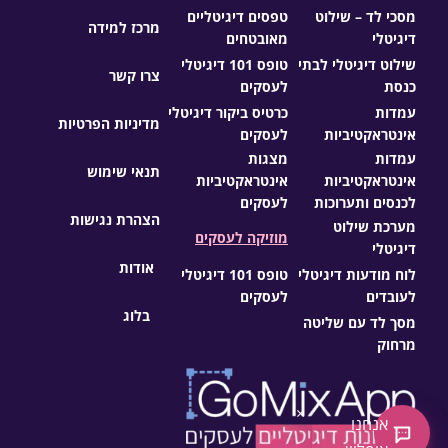
מסכי לד – שילוט
טפסים דיגיטליים
מרכז למידה
דיגיטלי
מאובטחים
שילוט דיגיטלי לבתי
טופס 101 דיגיטלי
צרו קשר
כנסת
לעסקים
עמדות
כרטיס ביקור דיגיטלי
מדיניות הפרטיות
אינטראקטיביות
לעסקים
עמדות
מצגות
תנאי שימוש
אינטראקטיביות
אינטראקטיביות
לכנסים ותערוכות
לעסקים
הצהרת נגישות
מערכת שילוט
מוזיקה לעסקים
דיגיטלי
אודות
לוח מודעות דיגיטלי
טופס 101 דיגיטלי
לעובדים
לעסקים
בלוג
מסך לד עם שליטה
מרחוק
×
אנחנו
צ'אט חדש