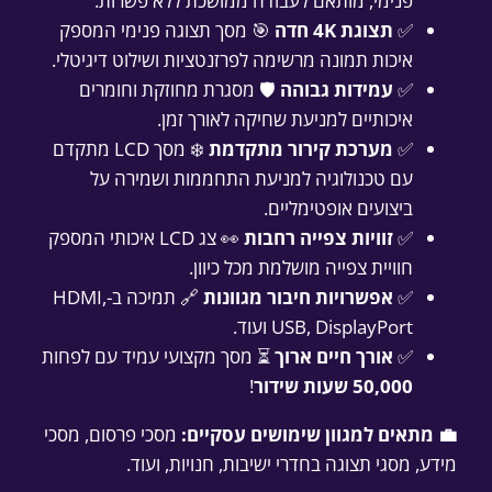
פנימי, מותאם לעבודה ממושכת ללא פשרות.
✅
תצוגת 4K חדה
🎯 מסך תצוגה פנימי המספק
איכות תמונה מרשימה לפרזנטציות ושילוט דיגיטלי.
✅
עמידות גבוהה
🛡️ מסגרת מחוזקת וחומרים
איכותיים למניעת שחיקה לאורך זמן.
✅
מערכת קירור מתקדמת
❄️ מסך LCD מתקדם
עם טכנולוגיה למניעת התחממות ושמירה על
ביצועים אופטימליים.
✅
זוויות צפייה רחבות
👀 צג LCD איכותי המספק
חוויית צפייה מושלמת מכל כיוון.
✅
אפשרויות חיבור מגוונות
🔗 תמיכה ב-HDMI,
USB, DisplayPort ועוד.
✅
אורך חיים ארוך
⏳ מסך מקצועי עמיד עם לפחות
50,000 שעות שידור
!
💼 מתאים למגוון שימושים עסקיים:
מסכי פרסום, מסכי
מידע, מסגי תצוגה בחדרי ישיבות, חנויות, ועוד.