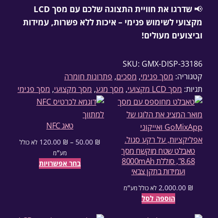
📢
שדרגו את חוויית התצוגה שלכם עם מסך LCD
מקצועי לשימוש פנימי – איכות ללא פשרות, עמידות
וביצועים מעולים!
SKU:
GMX-DISP-33186
קטגוריה:
מסך פנימי
, 
מסכים
, 
פתרונות חומרה
תגיות:
מסך LCD מקצועי
, 
מסך מגע
, 
מסך מקצועי
, 
מסך פנימי
טאג NFC
120.00
₪
–
50.00
₪
לא כולל
טאבלט שטח מוקשח מסך
טווח מחירים: ⁦50.00 ₪⁩ עד ⁦120.00 ₪⁩
מע״מ
8.68", סוללת 8000mAh
בחר אפשרויות
ועמידות בתקן צבאי
2,000.00
₪
לא כולל מע״מ
הוספה לסל