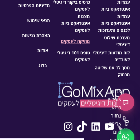
עמדות
כרטיס ביקור דיגיטלי
מדיניות הפרטיות
אינטראקטיביות
לעסקים
עמדות
מצגות
תנאי שימוש
אינטראקטיביות
אינטראקטיביות
לכנסים ותערוכות
לעסקים
הצהרת נגישות
מערכת שילוט
מוזיקה לעסקים
דיגיטלי
אודות
לוח מודעות דיגיטלי
טופס 101 דיגיטלי
לעובדים
לעסקים
בלוג
מסך לד עם שליטה
מרחוק
×
אנחנו
אופליין
צ'אט חדש
כרגע,
נחזור
Instagram
TikTok
LinkedIn
YouTube
Facebook
התקשרו
אליכם
G
ביום
WhatsApp