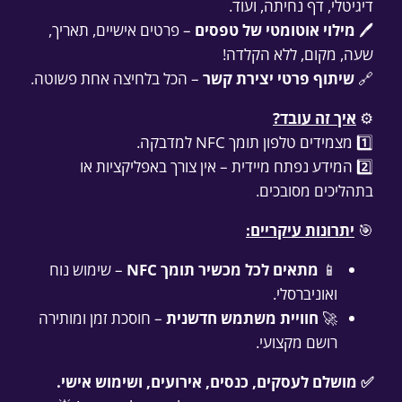
דיגיטלי, דף נחיתה, ועוד.
🖊️
מילוי אוטומטי של טפסים
– פרטים אישיים, תאריך,
שעה, מקום, ללא הקלדה!
🔗
שיתוף פרטי יצירת קשר
– הכל בלחיצה אחת פשוטה.
⚙️
איך זה עובד?
1️⃣ מצמידים טלפון תומך NFC למדבקה.
2️⃣ המידע נפתח מיידית – אין צורך באפליקציות או
בתהליכים מסובכים.
🎯
יתרונות עיקריים:
📱
מתאים לכל מכשיר תומך NFC
– שימוש נוח
ואוניברסלי.
🚀
חוויית משתמש חדשנית
– חוסכת זמן ומותירה
רושם מקצועי.
✅ מושלם לעסקים, כנסים, אירועים, ושימוש אישי.