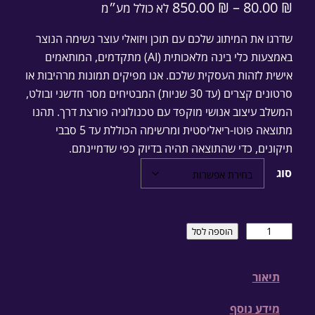
850.00
₪
–
80.00
₪
לא כולל מע״מ
ט
שדרגו את המיתוג שלכם עם תוכן ויזואלי עוצר נשימה הנוצר
ו
באמצעות כלי בינה מלאכותית (AI) מתקדמים, המותאמים
ו
אישית לזהות העסקית שלכם. אנו מפיקים תמונות מרהיבות או
סרטונים קצרים (עד 30 שניות) המבטיחים מסר חדשני ובולט,
ח
המשלב עיצוב אנושי מוקפד עם טכנולוגיה פורצת דרך. תהנו
מ
מתוצאה פוטו-ריאליסטית ומרשימה הכוללת עד 5 סבבי
ח
תיקונים, כדי שהתוצאה תהיה בדיוק כפי שדמיינתם.
י
סוג
ר
י
ם
כ
הוספה לסל
מ
:
ו
תיאור
ת
8
ש
מידע נוסף