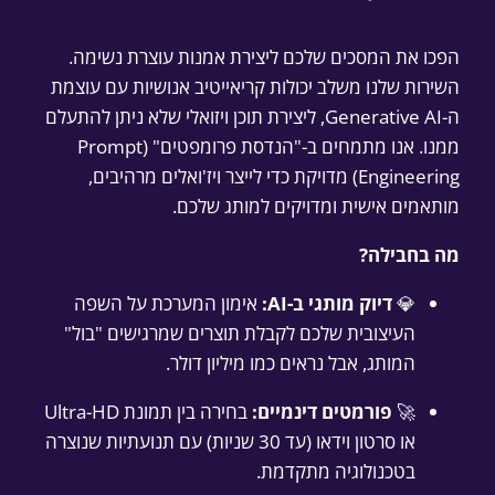
0
ל
ה
.
הפכו את המסכים שלכם ליצירת אמנות עוצרת נשימה.
פ
0
השירות שלנו משלב יכולות קריאייטיב אנושיות עם עוצמת
ק
0
ה-Generative AI, ליצירת תוכן ויזואלי שלא ניתן להתעלם
ת
ממנו. אנו מתמחים ב-"הנדסת פרומפטים" (Prompt
ת
Engineering) מדויקת כדי לייצר ויז'ואלים מרהיבים,
₪
ו
מותאמים אישית ומדויקים למותג שלכם.
כ
ן
ע
מה בחבילה?
ו
ד
י
💎
דיוק מותגי ב-AI:
אימון המערכת על השפה
ז
העיצובית שלכם לקבלת תוצרים שמרגישים "בול"
ו
8
המותג, אבל נראים כמו מיליון דולר.
א
5
🚀
פורמטים דינמיים:
בחירה בין תמונת Ultra-HD
ל
0
או סרטון וידאו (עד 30 שניות) עם תנועתיות שנוצרה
י
.
בטכנולוגיה מתקדמת.
ב