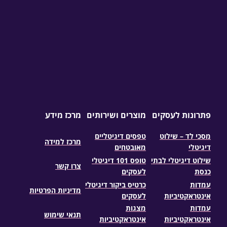
פתרונות לעסקים
מוצרים ושירותים
מרכז מידע
מסכי לד – שילוט
טפסים דיגיטליים
מרכז למידה
דיגיטלי
מאובטחים
שילוט דיגיטלי לבתי
טופס 101 דיגיטלי
צרו קשר
כנסת
לעסקים
עמדות
כרטיס ביקור דיגיטלי
מדיניות הפרטיות
אינטראקטיביות
לעסקים
עמדות
מצגות
תנאי שימוש
אינטראקטיביות
אינטראקטיביות