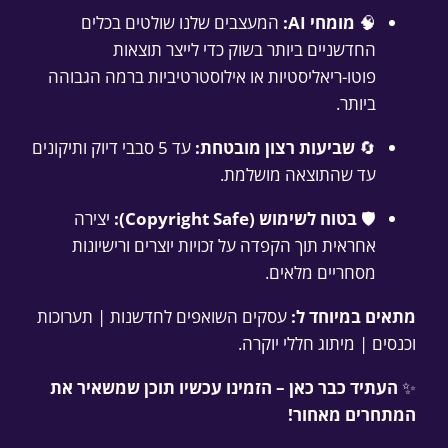
ב
0
🧠
מומחי AI:
המעצבים שלנו שולטים בכלים
י
0
החדשניים ביותר בשוק כדי לייצר תוצאות
נ
פוטו-ריאליסטיות או אילוסטרטיביות ברמה הגבוהה
ה
₪
ביותר.
מ
ל
🔄
שביעות רצון מובטחת:
עד 5 סבבי דיוק ותיקונים
א
עד שהתוצאה מושלמת.
כ
ו
🛡️
בטוח לשימוש (Copyright Safe):
יצירה
ת
אחראית תוך הקפדה על זכויות יוצרים ורישיונות
י
מסחריים מלאים.
ת
מתאים במיוחד ל:
עסקים השואפים לחדשנות | תערוכות
וכנסים | מיתוג חללי יוקרה.
✨
העתיד כבר כאן – הזמינו עכשיו תוכן שמשאיר את
המתחרים מאחור!