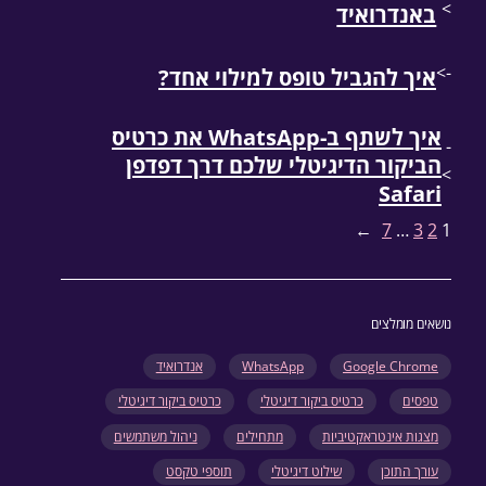
>
באנדרואיד
->
איך להגביל טופס למילוי אחד?
איך לשתף ב-WhatsApp את כרטיס
-
הביקור הדיגיטלי שלכם דרך דפדפן
>
Safari
→
7
…
3
2
1
נושאים מומלצים
Google Chrome
WhatsApp
אנדרואיד
טפסים
כרטיס ביקור דיגיטלי
כרטיס ביקור דיגיטלי
מצגות אינטראקטיביות
מתחילים
ניהול משתמשים
עורך התוכן
שילוט דיגיטלי
תוספי טקסט