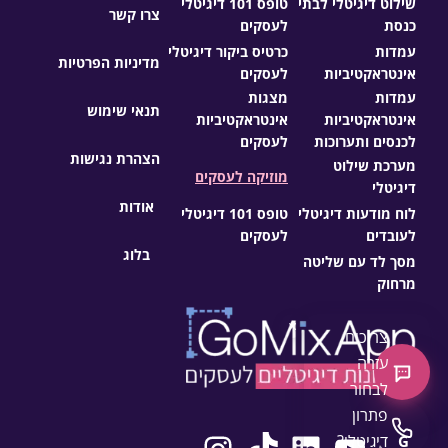
שילוט דיגיטלי לבתי
טופס 101 דיגיטלי
צרו קשר
כנסת
לעסקים
עמדות
כרטיס ביקור דיגיטלי
מדיניות הפרטיות
אינטראקטיביות
לעסקים
עמדות
מצגות
תנאי שימוש
אינטראקטיביות
אינטראקטיביות
לכנסים ותערוכות
לעסקים
הצהרת נגישות
מערכת שילוט
מוזיקה לעסקים
דיגיטלי
אודות
לוח מודעות דיגיטלי
טופס 101 דיגיטלי
לעובדים
לעסקים
בלוג
מסך לד עם שליטה
מרחוק
×
צריכים
עזרה
צ'אט חדש
לבחור
פתרון
התקשרו
דיגיטלי?
G