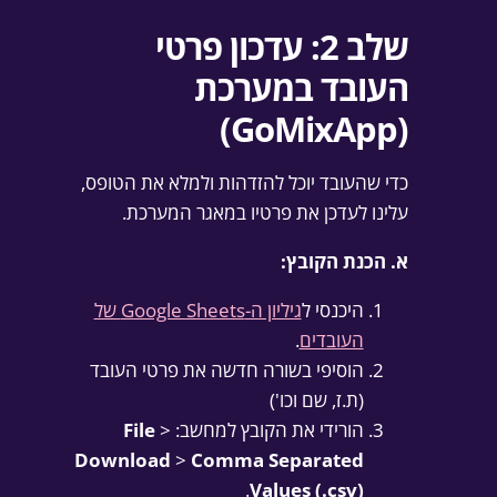
שלב 2: עדכון פרטי
העובד במערכת
(GoMixApp)
כדי שהעובד יוכל להזדהות ולמלא את הטופס,
עלינו לעדכן את פרטיו במאגר המערכת.
א. הכנת הקובץ:
היכנסי ל
גיליון ה-Google Sheets של
העובדים
.
הוסיפי בשורה חדשה את פרטי העובד
(ת.ז, שם וכו')
הורידי את הקובץ למחשב:
>
File
Download
>
Comma Separated
.
Values (.csv)