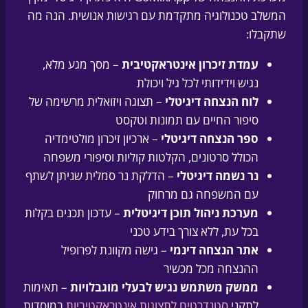
המשלב טכנולוגיה מתקדמת עם רגישות אנושית. הנה מה
שתקבלו:
עמדת זיכרון אינטראקטיבית
– מסך מגע מלא,
נגיש וידידותי לכל גיל ויכולת
לוח הנצחה דיגיטלי
– תצוגה ויזואלית מרשימה של
סיפור החיים עם תמונות וטקסט
ספר הנצחה דיגיטלי
– ארכיון זיכרון מולטימדיה
הכולל סרטונים, הקלטות קוליות וסיפורי משפחה
נר נשמה דיגיטלי
– הדלקת נר סמלית שניתן לשתף
עם המשפחה גם מרחוק
מערכת ניהול תוכן דיגיטלית
– עדכון תכנים בקלות
בכל עת, ללא צורך בידע טכני
אתר הנצחה דינמי
– גישה מקוונת לפרופיל
ההנצחה מכל מכשיר
ממשק משתמש נגיש לבעלי מוגבלויות
– תאימות
לתקני
סטנדרטים לתצוגות אינטראקטיביות
במוסדות