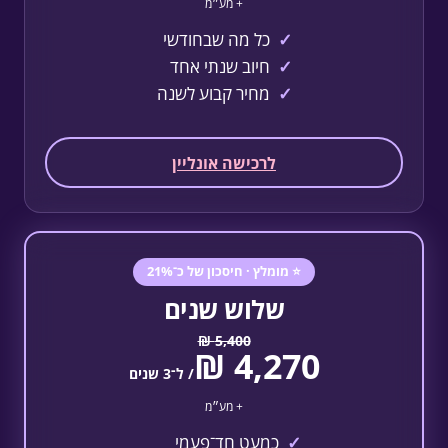
+ מע״מ
כל מה שבחודשי
חיוב שנתי אחד
מחיר קבוע לשנה
לרכישה אונליין
⭐ מומלץ · חיסכון של כ־21%
שלוש שנים
/ ל־3 שנים
+ מע״מ
כמעט חד־פעמי