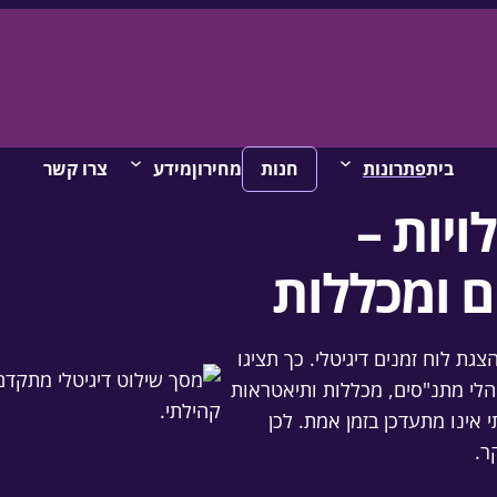
בית
פתרונות
חנות
מחירון
מידע
צרו קשר
ויות –
ם ומכללות
צגת לוח זמנים דיגיטלי. כך תציגו
נהלי מתנ"סים, מכללות ותיאטראות
 אינו מתעדכן בזמן אמת. לכן
ר.