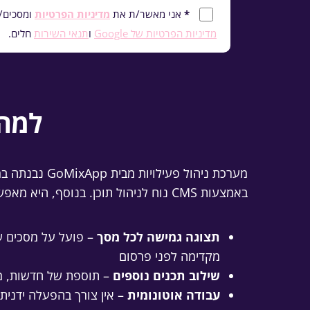
*
אני מאשר/ת את
מדיניות הפרטיות
ומסכים/ה 
מדיניות הפרטיות של Google
ו
תנאי השירות
חלים.
למה 
מערכת ניהול 
באמצעות CMS נוח לניהול תוכן. בנוסף, היא מאפשרת התאמה אישית מלאה לכל מוסד. כתוצאה מכך, אתם מקבלים תצוגת פעילויות ברורה ומדויקת.
תצוגה גמישה לכל מסך
– פועל על מסכים ש
מקדימה לפני פרסום
שילוב תכנים נוספים
– תוספת של חדשות, מזג
עבודה אוטונומית
– אין צורך בהפעלה ידנית