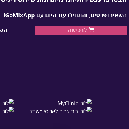
השאירו פרטים, ו
התחילו עוד היום עם GoMixApp!
לרכישה
השא