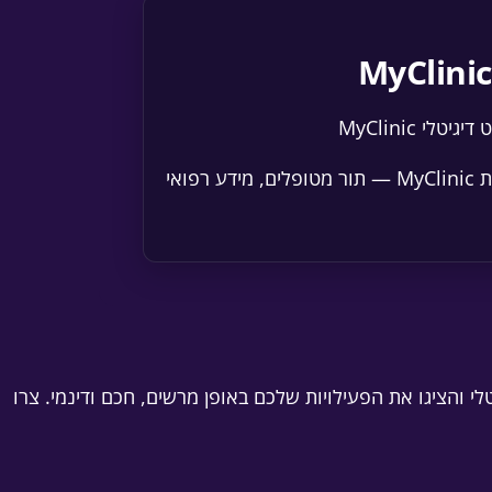
מערכת שילוט דיגיטלי במרפאת MyClinic — תור מטופלים, מידע רפואי
י והציגו את הפעילויות שלכם באופן מרשים, חכם ודינמי. צרו