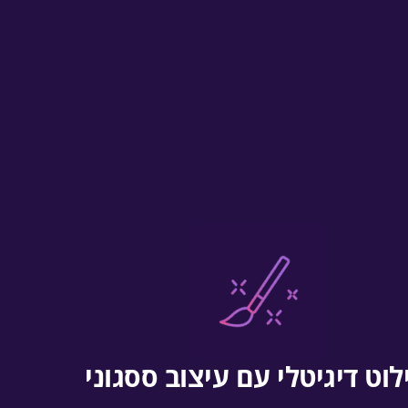
וט דיגיטלי עם עיצוב ססגוני‎