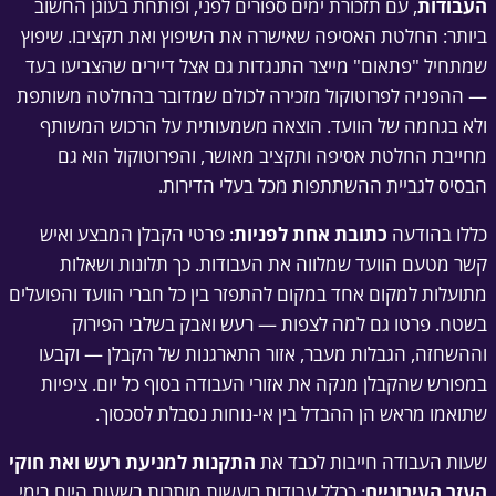
העבודות
, עם תזכורת ימים ספורים לפני, ופותחת בעוגן החשוב
ביותר: החלטת האסיפה שאישרה את השיפוץ ואת תקציבו. שיפוץ
שמתחיל "פתאום" מייצר התנגדות גם אצל דיירים שהצביעו בעד
— ההפניה לפרוטוקול מזכירה לכולם שמדובר בהחלטה משותפת
ולא בגחמה של הוועד. הוצאה משמעותית על הרכוש המשותף
מחייבת החלטת אסיפה ותקציב מאושר, והפרוטוקול הוא גם
הבסיס לגביית ההשתתפות מכל בעלי הדירות.
כללו בהודעה
כתובת אחת לפניות
: פרטי הקבלן המבצע ואיש
קשר מטעם הוועד שמלווה את העבודות. כך תלונות ושאלות
מתועלות למקום אחד במקום להתפזר בין כל חברי הוועד והפועלים
בשטח. פרטו גם למה לצפות — רעש ואבק בשלבי הפירוק
וההשחזה, הגבלות מעבר, אזור התארגנות של הקבלן — וקבעו
במפורש שהקבלן מנקה את אזורי העבודה בסוף כל יום. ציפיות
שתואמו מראש הן ההבדל בין אי-נוחות נסבלת לסכסוך.
שעות העבודה חייבות לכבד את
התקנות למניעת רעש ואת חוקי
העזר העירוניים
: ככלל עבודות רועשות מותרות בשעות היום בימי