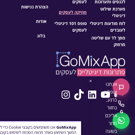
לכנסים ותערוכות
לעסקים
הצהרת נגישות
מערכת שילוט
מוזיקה לעסקים
דיגיטלי
אודות
לוח מודעות דיגיטלי
טופס 101 דיגיטלי
לעובדים
לעסקים
בלוג
מסך לד עם שליטה
מרחוק
×
אנחנו
צ'אט חדש
Instagram
TikTok
LinkedIn
YouTube
Facebook
אופליין
כרגע,
התקשרו
נחזור
G
אליכם
WhatsApp
מחר
GoMixApp
אנו משתמש
בשעה
המשך השימוש באתר מהווה הסכמה לשימוש בקובצי 