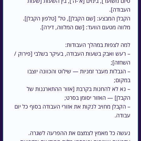
סיום משוער], בימים [א'-ה'], בין השעות [שעות 
הקבלן המבצע: [שם הקבלן], טל' [טלפון הקבלן]. 
– רעש ואבק בשעות העבודה, בעיקר בשלבי [פירוק / 
– הגבלות מעבר זמניות — שילוט והכוונה יוצבו 
– נא לא להחנות בקרבת [אזור ההתארגנות של 
– הקבלן מחויב לנקות את אזורי העבודה בסוף כל יום 
נעשה כל מאמץ לצמצם את ההפרעה לשגרה. 