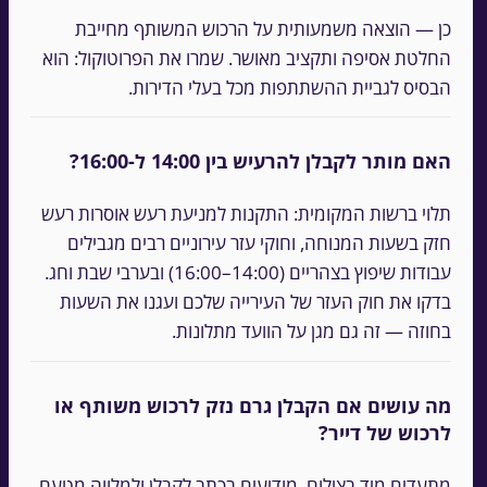
כן — הוצאה משמעותית על הרכוש המשותף מחייבת
החלטת אסיפה ותקציב מאושר. שמרו את הפרוטוקול: הוא
הבסיס לגביית ההשתתפות מכל בעלי הדירות.
האם מותר לקבלן להרעיש בין 14:00 ל-16:00?
תלוי ברשות המקומית: התקנות למניעת רעש אוסרות רעש
חזק בשעות המנוחה, וחוקי עזר עירוניים רבים מגבילים
עבודות שיפוץ בצהריים (14:00–16:00) ובערבי שבת וחג.
בדקו את חוק העזר של העירייה שלכם ועגנו את השעות
בחוזה — זה גם מגן על הוועד מתלונות.
מה עושים אם הקבלן גרם נזק לרכוש משותף או
לרכוש של דייר?
מתעדים מיד בצילום, מודיעים בכתב לקבלן ולמלווה מטעם