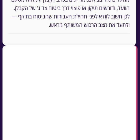
הוועד, ודורשים תיקון או פיצוי דרך ביטוח צד ג' של הקבלן.
לכן חשוב לוודא לפני תחילת העבודות שהביטוח בתוקף —
ולתעד את מצב הרכוש המשותף מראש.
נקודות מפתח
מודיעים כשבועיים מראש ופותחים בהחלטת האסיפה
שאישרה את השיפוץ ואת התקציב
כתובת אחת לפניות: פרטי הקבלן + מלווה מטעם הוועד
— וכללי ניקיון יומי מעוגנים מראש
שעות העבודה כפופות לתקנות הרעש ולחוק העזר
העירוני — מעגנים אותן בחוזה ומציינים בהודעה
לפני שמתחילים: ביטוח צד ג' בתוקף לקבלן + תיעוד
מצולם של הרכוש המשותף