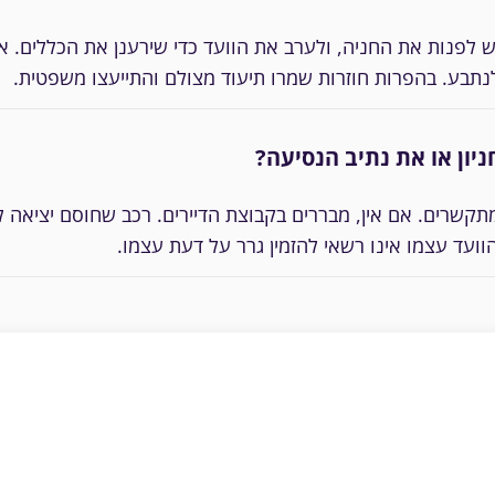
ש לפנות את החניה, ולערב את הוועד כדי שירענן את הכללים. א
תבע. בהפרות חוזרות שמרו תיעוד מצולם והתייעצו משפטית.
ון או את נתיב הנסיעה?
רים. אם אין, מבררים בקבוצת הדיירים. רכב שחוסם יציאה ל
וועד עצמו אינו רשאי להזמין גרר על דעת עצמו.
הם החלטה מחייבת — ציינו
לוועד בית אין סמכות לקנו
אישית; גרירה רק דרך עירי