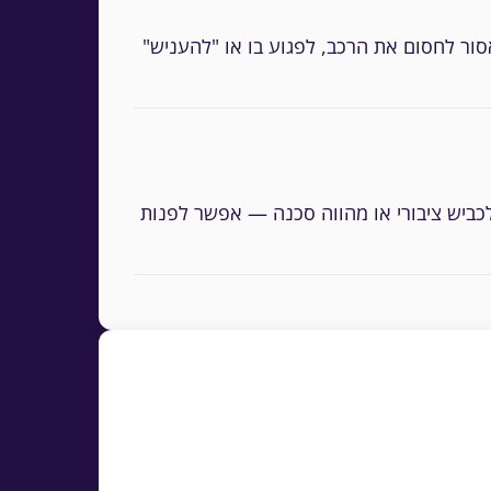
סור לחסום את הרכב, לפגוע בו או "להעניש"
כביש ציבורי או מהווה סכנה — אפשר לפנות
ס או לגרור — הכלים הם הודעה בכתב ופנייה
יה/משטרה