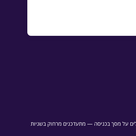
סון בחניון מוסדרים בהחלטת אסיפה
הדפסה או הורדה כ-Word
עולים על מסך בכניסה — מתעדכנים מרחוק בשניות