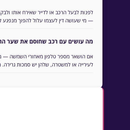
לפנות לבעל הרכב או לדייר שאירח אותו ולבק
— מי שעושה דין לעצמו עלול להפוך מנפגע לנ
מה עושים עם רכב שחוסם את שער החני
אם הושאר מספר טלפון מאחורי השמשה — מתקש
לעירייה או למשטרה, שלהן יש סמכות גרירה. ה
נקודות מפתח
כללי חניה כתובים שאושרו באסיפת דיירים 
תמיד את תאריך האסיפה בהודעה