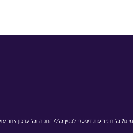
בו) — אסור לאחרים לחנות
חניית אורחים, חסימות ואח
פה
ומפורסמים בכתב
הנוסח כאן חינמי — העתקה, 
ים? בלוח מודעות דיגיטלי לבניין כללי החניה וכל עדכון אחר 