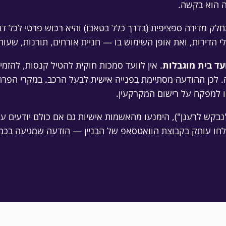
ה הוא בקשה.
לק מדירה ספציפית (בדרך כלל בטאבו) והיא רכוש פרטי לכל ד
י הדירות, ואת אופן השימוש בו — חניית אורחים, תורנות, שע
עד בית מוגבלות
. אין לוועד סמכות חוקית להטיל קנסות, להזמ
 לכן ההודעה מסתיימת בפנייה אישית לבעל הרכב. במקרי הפר
ו למפקח על רישום המקרקעין.
"נבקש לרענן"), הימנעו מהאשמות אישיות גם אם כולם יודעים על 
שלחו עותק בקבוצת הוואטסאפ של הבניין — הודעה שמגיעה בכ