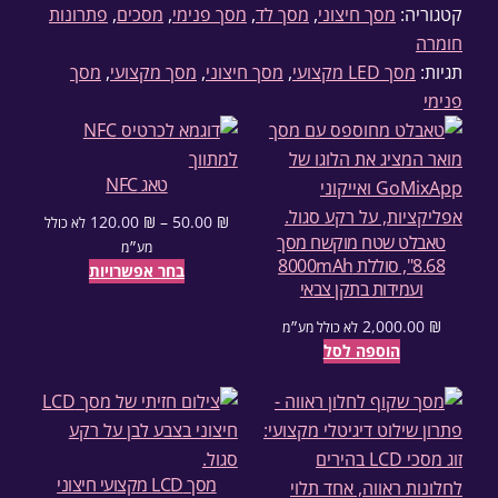
קטגוריה:
מסך חיצוני
, 
מסך לד
, 
מסך פנימי
, 
מסכים
, 
פתרונות
חומרה
תגיות:
מסך LED מקצועי
, 
מסך חיצוני
, 
מסך מקצועי
, 
מסך
פנימי
טאג NFC
120.00
₪
–
50.00
₪
לא כולל
טאבלט שטח מוקשח מסך
טווח מחירים: ⁦50.00 ₪⁩ עד ⁦120.00 ₪⁩
מע״מ
8.68", סוללת 8000mAh
בחר אפשרויות
ועמידות בתקן צבאי
2,000.00
₪
לא כולל מע״מ
הוספה לסל
מסך LCD מקצועי חיצוני