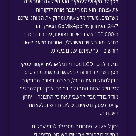
מסך לד מקצועי לעסקים הוא השקעה שמחזירה
את עצמה: הוא ממיר עוברי אורח ללקוחות
משלמים, משדר מקצועיות ומחזק את המותג שלכם
24/7. הפתרון של GoMixApp מספק יותר
מ-100,000 שעות שידור רצופות, עמידות מוכחת
בתנאי מזג האוויר הישראלי, ואחריות מלאה ל-36
חודשים – כך שאתם ישנים בשקט.
בניגוד למסך LCD מסחרי רגיל או לפרויקטור עסקי,
מסך רשת לד מודולרי מאפשר גמישות מוחלטת:
ניתן להתאים את הגודל, הצורה ותצורת ההתקנה
לכל חלל. עלות התחזוקה נמוכה, שכן ניתן להחליף
מודול בודד מבלי להשבית את כל התצוגה – יתרון
קריטי לעסקים שאינם יכולים להרשות לעצמם
השבתות.
נכון ל-2026, פתרונות מסכי לד לבתי עסקים
ממשיכים להוביל את שוק השילוט הדיגיטלי