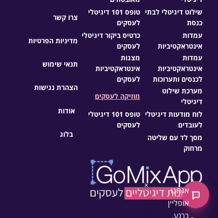
שילוט דיגיטלי לבתי
טופס 101 דיגיטלי
צרו קשר
כנסת
לעסקים
עמדות
כרטיס ביקור דיגיטלי
מדיניות הפרטיות
אינטראקטיביות
לעסקים
עמדות
מצגות
תנאי שימוש
אינטראקטיביות
אינטראקטיביות
לכנסים ותערוכות
לעסקים
הצהרת נגישות
מערכת שילוט
מוזיקה לעסקים
דיגיטלי
אודות
לוח מודעות דיגיטלי
טופס 101 דיגיטלי
לעובדים
לעסקים
בלוג
מסך לד עם שליטה
מרחוק
×
אנחנו
צ'אט חדש
אופליין
כרגע,