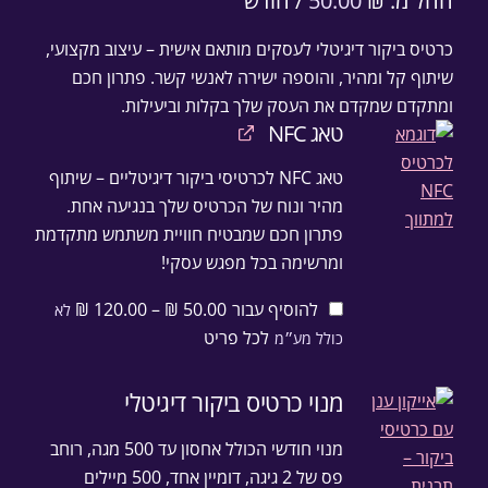
כרטיס ביקור דיגיטלי לעסקים מותאם אישית – עיצוב מקצועי,
שיתוף קל ומהיר, והוספה ישירה לאנשי קשר. פתרון חכם
ומתקדם שמקדם את העסק שלך בקלות וביעילות.
טאג NFC
טאג NFC לכרטיסי ביקור דיגיטליים – שיתוף
מהיר ונוח של הכרטיס שלך בנגיעה אחת.
פתרון חכם שמבטיח חוויית משתמש מתקדמת
ומרשימה בכל מפגש עסקי!
להוסיף⁦⁩ עבור
50.00
₪
–
120.00
₪
לא
טווח מחירים: ⁦50.00 ₪⁩ עד ⁦120.00 ₪⁩
לכל פריט
כולל מע״מ
מנוי כרטיס ביקור דיגיטלי
מנוי חודשי הכולל אחסון עד 500 מגה, רוחב
פס של 2 גיגה, דומיין אחד, 500 מיילים