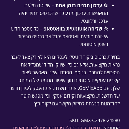
🔄
עדכון תכנים בזמן אמת
– שליטה מלאה
המאפשרת עדכון מידע כך שהכרטיס תמיד יהיה
עדכני ורלוונטי.
📩
שליחה אוטומטית בוואטסאפ
– כל מספר חדש
ששולח הודעת וואטסאפ יקבל את כרטיס הביקור
באופן אוטומטי.
בחירת כרטיס ביקור דיגיטלי לעסקים היא לא רק צעד לעבר
נראות מקצועית, אלא גם כלי שיווקי מדיד שמגדיל את
הסיכויים להמרה. בנוסף, הפתרון שלנו מאפשר ליצור
קשרים עסקיים איכותיים תוך שיפור מתמיד של המותג
שלך. עם GoMixApp, אתה משדרג את העסק לעידן חדש
של חדשנות, מקצועיות וקידום עסקי, וכל מפגש הופך
להזדמנות מנצחת לחיזוק הקשר עם לקוחותיך.
SKU:
GMX-C2478-24580
קטגוריה:
כרטיס ביקור דיגיטלי
, 
פתרונות דיגיטליים מותאמים