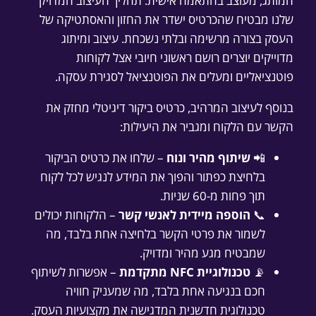
המותג, מעוצב בהתאמה אישית. תהליך העיצוב המדויק
שלנו מבטיח שהכרטיס ישדר את החזון והאסתטיקה של
העסק בצורה מרשימה ובלתי נשכחת. עיצוב ומיתוג
מדוייקים יוצרים רושם ראשוני חיובי אצל לקוחות
פוטנציאליים ומעלים את הפוטנציאל לסגירת עסקה.
בנוסף לעיצוב המרהיב, כרטיס ביקור דיגיטלי מחזק את
הקשר עם הלקוח ומגביר את היעילות:
📲
שיתוף מהיר ונוח
– שלחו את כרטיס הביקור
בלחיצת כפתור והפוך את המידע לנגיש לכל לקוח
תוך פחות מ-60 שניות.
📞
הוספה מיידית לאנשי קשר
– הלקוחות יכולים
לשמור את פרטי הקשר בלחיצה אחת בלבד, מה
שמבטיח מגע מהיר ומדויק.
📡
טכנולוגיית NFC מתקדמת
– אפשרות לשיתוף
חכם בנגיעה אחת בלבד, מה שמעניק חוויה
טכנולוגית חדשנית המדגישה את מקצועיות העסק.