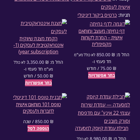
אישית לעסקים
תגיות:
כרטיס ביקור דיגיטלי
דף נחיתה מעוצב ומותאם
אישית – המרת לקוחות
הקמת מצגת שיווקית
מקסימלית
אינטראקטיבית לעסקים (1-
year subscription)
החל מ:
₪
850.00
לא כולל מע״מ
חד פעמי⁦⁩ ו-
החל מ:
₪
3,350.00
לא כולל
₪
75.00
/ חודש
חד פעמי⁦⁩ ו-
מע״מ
בחר אפשרויות
₪
50.00
/ חודש
בחר אפשרויות
טופס 101 מותאם אישית
לחברות ולעסקים
₪
850.00
/ שנה
חבילת עמדת קיוסק למסעדה
הוספה לסל
החל מ:
₪
8,980.00
לא כולל