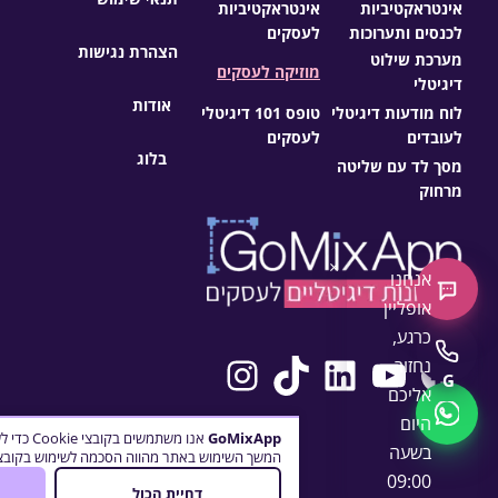
אינטראקטיביות
אינטראקטיביות
לכנסים ותערוכות
לעסקים
הצהרת נגישות
מערכת שילוט
מוזיקה לעסקים
דיגיטלי
אודות
לוח מודעות דיגיטלי
טופס 101 דיגיטלי
לעובדים
לעסקים
בלוג
מסך לד עם שליטה
מרחוק
×
אנחנו
צ'אט חדש
אופליין
כרגע,
Instagram
TikTok
LinkedIn
YouTube
Facebook
התקשרו
נחזור
G
אליכם
WhatsApp
היום
GoMixApp
אנו משתמש
בשעה
המשך השימוש באתר מהווה הסכמה לשימוש בקובצי 
09:00
דחיית הכול