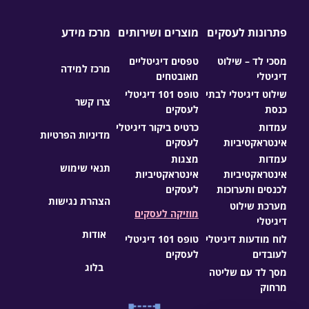
פתרונות לעסקים
מוצרים ושירותים
מרכז מידע
מסכי לד – שילוט
טפסים דיגיטליים
מרכז למידה
דיגיטלי
מאובטחים
שילוט דיגיטלי לבתי
טופס 101 דיגיטלי
צרו קשר
כנסת
לעסקים
עמדות
כרטיס ביקור דיגיטלי
מדיניות הפרטיות
אינטראקטיביות
לעסקים
עמדות
מצגות
תנאי שימוש
אינטראקטיביות
אינטראקטיביות
לכנסים ותערוכות
לעסקים
הצהרת נגישות
מערכת שילוט
מוזיקה לעסקים
דיגיטלי
אודות
לוח מודעות דיגיטלי
טופס 101 דיגיטלי
לעובדים
לעסקים
בלוג
מסך לד עם שליטה
מרחוק