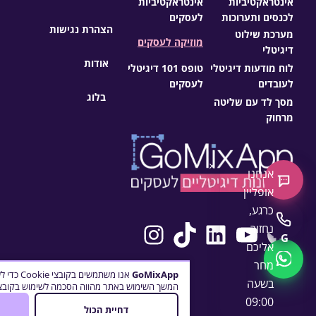
אינטראקטיביות
אינטראקטיביות
לכנסים ותערוכות
לעסקים
הצהרת נגישות
מערכת שילוט
מוזיקה לעסקים
דיגיטלי
אודות
לוח מודעות דיגיטלי
טופס 101 דיגיטלי
לעובדים
לעסקים
בלוג
מסך לד עם שליטה
מרחוק
×
אנחנו
צ'אט חדש
אופליין
כרגע,
Instagram
TikTok
LinkedIn
YouTube
Facebook
התקשרו
נחזור
G
אליכם
WhatsApp
מחר
GoMixApp
אנו משתמש
בשעה
המשך השימוש באתר מהווה הסכמה לשימוש בקובצי 
09:00
דחיית הכול