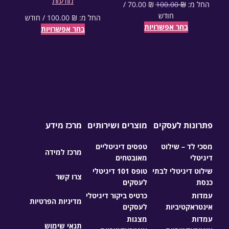
מודעות
החל מ:
₪
100.00
₪
70.00
/
המחיר הנוכחי הוא: 70.00 ₪.
המחיר המקורי היה: 100.00 ₪.
חודש
החל מ:
₪
100.00
/ חודש
בחר אפשרויות
בחר אפשרויות
פתרונות לעסקים
מוצרים ושירותים
מרכז מידע
מסכי לד – שילוט
טפסים דיגיטליים
מרכז למידה
דיגיטלי
מאובטחים
שילוט דיגיטלי לבתי
טופס 101 דיגיטלי
צרו קשר
כנסת
לעסקים
עמדות
כרטיס ביקור דיגיטלי
מדיניות הפרטיות
אינטראקטיביות
לעסקים
עמדות
מצגות
תנאי שימוש