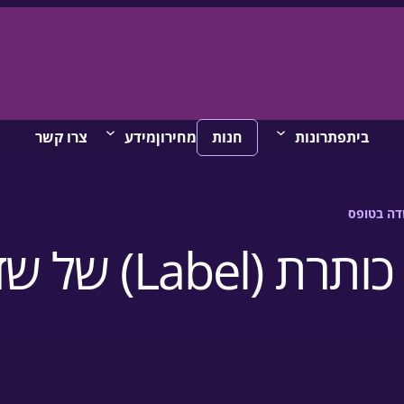
בית
פתרונות
חנות
מחירון
מידע
צרו קשר
La) של שדה בטופס