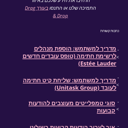
הרחיבו את הידע שלכם באיזור
התמיכה שלנו או התנסו
בעורך Drag
& Drop
ורות
יך למשתמש: הוספת מנהלים
ימת חתימה (טופס עובדים חדשים
Estée Lau
יך למשתמש: שליחת קיט חתימה
Unitask Gr)
י טמפלייטים מעוצבים להודעות
עות
 לערוך הודעות קבועות בשילוט