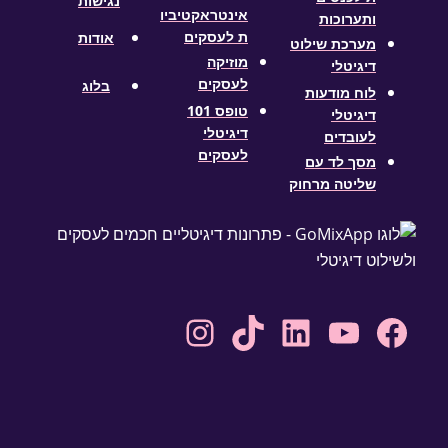
נגישות
אינטראקטיביו
ותערוכות
ת לעסקים
אודות
מערכת שילוט
מוזיקה
דיגיטלי
לעסקים
בלוג
לוח מודעות
טופס 101
דיגיטלי
דיגיטלי
לעובדים
לעסקים
מסך לד עם
שליטה מרחוק
Instagram
TikTok
LinkedIn
YouTube