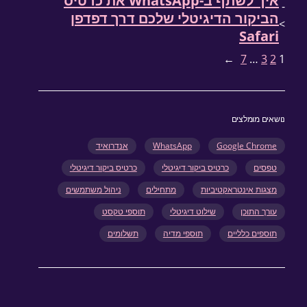
איך לשתף ב-WhatsApp את כרטיס
ור הדיגיטלי שלכם דרך דפדפן
Sa
→
7
ומלצים
Google C
WhatsApp
אנדרואיד
כרטיס ביקור דיגיטלי
כרטיס ביקור דיגיטלי
 אינטראקטיביות
מתחילים
ניהול משתמשים
תוכן
שילוט דיגיטלי
תוספי טקסט
 כלליים
תוספי מדיה
תשלומים