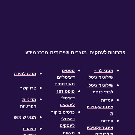
ות לעסקים
מוצרים ושירותים
מרכז מידע
מסכי לד –
טפסים
מרכז למידה
שילוט דיגיטלי
דיגיטליים
מאובטחים
שילוט דיגיטלי
צרו קשר
טופס 101
לבתי כנסת
דיגיטלי
מדיניות
עמדות
לעסקים
הפרטיות
אינטראקטיביו
כרטיס ביקור
ת
תנאי שימוש
דיגיטלי
עמדות
לעסקים
אינטראקטיביו
הצהרת
מצגות
ת לכנסים