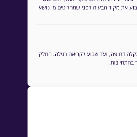
וע את מקור הבעיה לפני שמחליטים מי נושא
 מסודר מגדיר זמני תגובה (SLA) לפי דחיפות: טיפול מיידי בבטיחות, 24-48 שעות לתקלה דחופה, ועד שבוע לקריאה רגילה. החלק
 בהתחייבות.
למדוד זמני טיפול מול ה-SLA בחוזה
, הדפסה או הורדה כ-Word