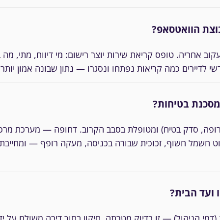
וצת הוואטסאפ?
ב אחריה. טופס קריאת שירות יוצר רישום: מי דיווח, מתי, מה
ודשי לדיירים כמה קריאות נפתחו ונסגרו — נתון שבונה אמון יות
ומסכנת בטיחות?
ופה, סדק בטיח) ומטופלת בסבב הקרוב. דחופה — מערכת מרכז
מל חשוף, זכוכית שבורה בכניסה, מעקה רופף — ומחייבת טיפו
 ועד הבית?
(דמי הניהול) — זו בדיוק מטרתה. תיקון בתוך דירה משולם על 