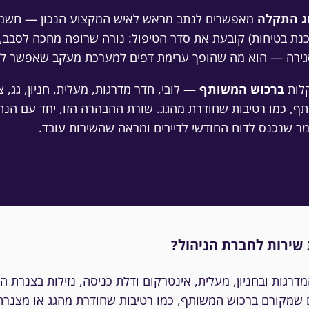
וג התקלה
מאפשרים לנתב מראש לאיש המקצוע הנכון — חשמלאי
כנת בטיחות) קובעת את סדר הטיפול: נורה שרופה מחכה לסבב
גירה — הוא מה שהופך ערימת דפים למערכת מעקב שאפשר למ
קלות
ברכוש המשותף
— לובי, חדר מדרגות, מעלית, חניון, גג, 
תף, כמו רטיבות שחודרת מהגג. שורת ההבהרה הזו, יחד עם ה
מר שנכנס לדוח החודשי לדיירים ומראה שהשירות עובד.
 שירות לחברת הניהול?
גות ובחניון, מעלית, אינטרקום ודלת כניסה, נזילות בצנרת המ
ם שמקורם ברכוש המשותף, כמו רטיבות שחודרת מהגג או מצנרת