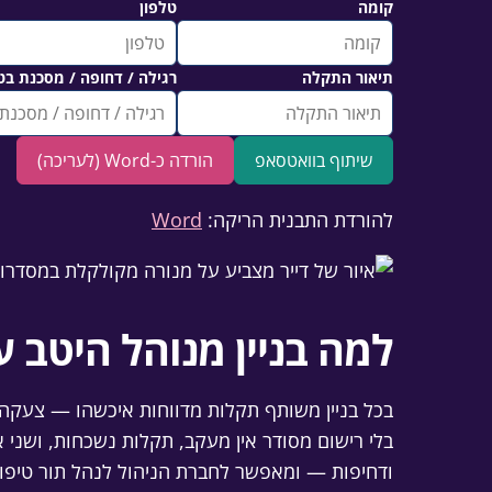
קומה
טלפון
תיאור התקלה
רגילה / דחופה / מסכנת בט
שיתוף בוואטסאפ
הורדה כ-Word (לעריכה)
להורדת התבנית הריקה:
Word
למה בניין מנוהל היטב 
בכל בניין משותף תקלות מדווחות איכשהו — צעקה 
בלי רישום מסודר אין מעקב, תקלות נשכחות, ושני א
ודחיפות — ומאפשר לחברת הניהול לנהל תור טיפולי