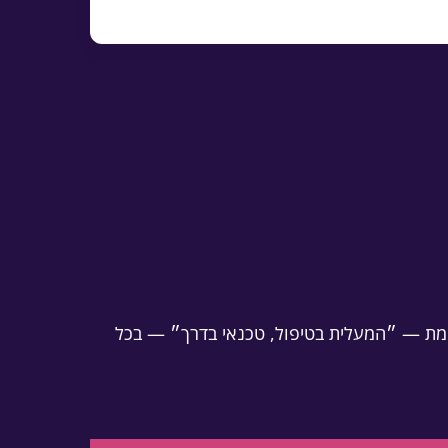
 אמת — ״המעלית בטיפול, טכנאי בדרך״ — בכל