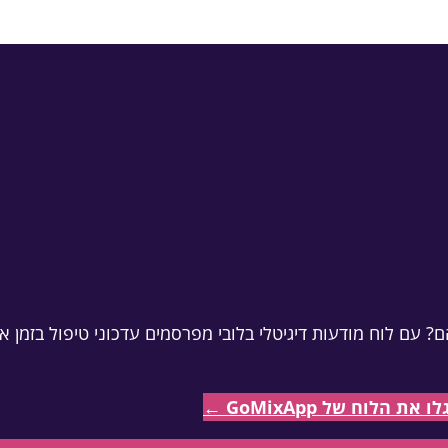
ה — באחריות הדייר
? עם לוח מודעות דיגיטלי בלובי מפרסמים עדכוני טיפול בזמן
הלוח של GoMixApp ←