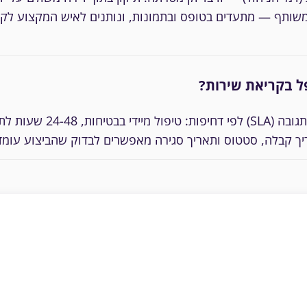
שותף — מתעדים בטופס ובתמונות, ונותנים לאיש המקצוע לקב
ל בקריאת שירות?
תלוי בחוזה הניהול — חוזה
יך קבלה, סטטוס ותאריך סגירה מאפשרים לבדוק שהביצוע עומד
יווחים מתפזרים בוואטסאפ
החלק ״לשימוש המשרד״ מאפשר 
לאיש המקצוע הנכון
התבנית כאן חינמית — העתקה