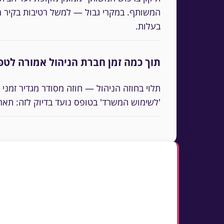
המשותף. במקרי גבול — למשל רטיבות בקיר מ
בעלות.
תוך כמה זמן חברת הניהול אמורה לטפ
'לשימוש המשרד' בטופס נועד בדיוק לזה: תאר
נקודות מפתח
טופס אחיד יוצר רישום ומעקב — בניגוד לד
מיקום, סוג ודחיפות התקלה מנתבים מראש 