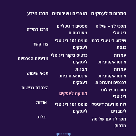
פתרונות לעסקים
מוצרים ושירותים
מרכז מידע
מסכי לד – שילוט
טפסים דיגיטליים
מרכז למידה
דיגיטלי
מאובטחים
שילוט דיגיטלי לבתי
טופס 101 דיגיטלי
צרו קשר
כנסת
לעסקים
עמדות
כרטיס ביקור דיגיטלי
מדיניות הפרטיות
אינטראקטיביות
לעסקים
עמדות
מצגות
תנאי שימוש
אינטראקטיביות
אינטראקטיביות
לכנסים ותערוכות
לעסקים
הצהרת נגישות
מערכת שילוט
מוזיקה לעסקים
דיגיטלי
אודות
לוח מודעות דיגיטלי
טופס 101 דיגיטלי
לעובדים
לעסקים
בלוג
מסך לד עם שליטה
מרחוק