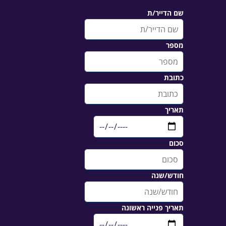
שם הדייר/ת
מספר
כתובת
תאריך
סכום
חודש/שנה
תאריך פנייה ראשונה