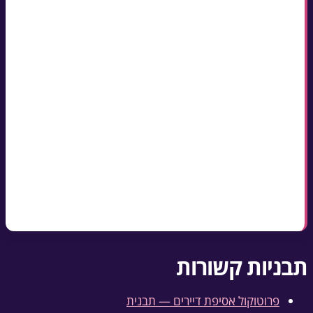
מכתב התראה מסודר הוא השלב שלפני תביעה אצל
המפקח על רישום המקרקעין — ולרוב הוא לבדו מספיק
חובה לציין: סכום החוב והתקופה, מועד יעד לתשלום
(מקובל 14 ימים) ואופן התשלום
שולחים בדואר רשום או מוסרים ביד עם תיעוד —
ושומרים העתק בתיק הבית
חובת התשלום קבועה בסעיף 58 לחוק המקרקעין
וחלה גם על מי שלא משתמש ברכוש המשותף
הנוסח כאן חינמי — העתקה, הדפסה או הורדה כ-
Word
תבניות קשורות
פרוטוקול אסיפת דיירים — תבנית