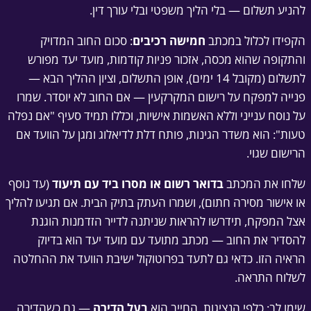
להניע תשלום — בלי הליך משפטי ובלי עורך דין.
הקפידו לכלול במכתב
חמישה רכיבים
: סכום החוב המדויק
והתקופה שהוא מכסה, אזכור פניות קודמות, מועד יעד מפורש
לתשלום (מקובל 14 ימים), אופן התשלום, וציון ההליך הבא —
פנייה למפקח על רישום המקרקעין — אם החוב לא יוסדר. שמרו
על נוסח ענייני וללא האשמות אישיות, וכללו תמיד סעיף "אם נפלה
טעות": הוא משדר הגינות, פותח דלת לדיאלוג ומגן על הוועד אם
הרישום שגוי.
שלחו את המכתב
בדואר רשום או מסרו ביד עם תיעוד
(עד נוסף
או אישור מסירה חתום), ושמרו העתק בתיק הבית. אם תגיעו להליך
אצל המפקח, תידרשו להראות שניתנה לדייר הזדמנות הוגנת
להסדיר את החוב — מכתב מתועד עם מועד יעד הוא בדיוק
הראיה הזו. כדאי גם לתעד בפרוטוקול ישיבת הוועד את ההחלטה
לשלוח התראה.
שימו לב: כלפי הנציגות, החייב הוא
בעל הדירה
— גם כשהדירה